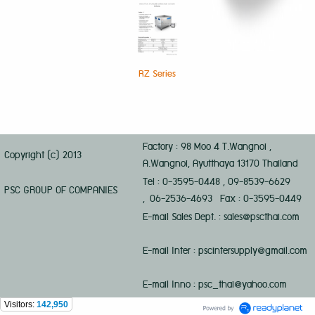
RZ Series
Factory : 98 Moo 4 T.Wangnoi ,
Copyright (c) 2013
A.Wangnoi, Ayutthaya 13170 Thailand
Tel : 0-3595-0448 , 09-8539-6629
PSC GROUP OF COMPANIES
, 06-2536-4693 Fax : 0-3595-0449
E-mail Sales Dept. : sales@pscthai.com
E-mail Inter : pscintersupply@gmail.com
E-mail Inno : psc_thai@yahoo.com
Visitors:
142,950